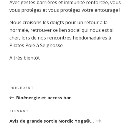
Avec gestes barrières et immunité renforcée, vous
vous protégez et vous protégez votre entourage !
Nous croisons les doigts pour un retour à la
normale, retrouver ce lien social qui nous est si
cher, lors de nos rencontres hebdomadaires à
Pilates Pole à Seignosse.
A très bientôt.
Navigation
Article
PRÉCÉDENT
de
précédent
Bioénergie et access bar
l’article
Article
SUIVANT
suivant
Avis de grande sortie Nordic Yoga®…